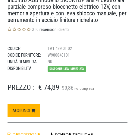
Incontro AGB modello SICURTOP aria 4 destro ala
parziale compreso blocchetto elettrico 12V, con
memoria apertura e con leva sblocco manuale, per
serramento in acciaio finitura nichelato
0 | 0 recensioni clienti
CODICE:
1A1.499.01.02
CODICE FORNITORE:
W980040101
UNITÀ DI MISURA:
NR
DISPONIBILITÀ:
DISPONIBILITÀ IMMEDIATA
PREZZO :
€ 74,89
99,86
iva compresa
AGGIUNGI
DESCRIZIONE
SCHEDE TECNICHE