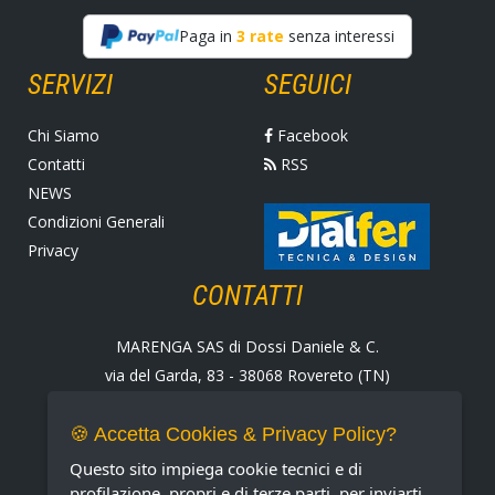
Paga in
3 rate
senza interessi
SERVIZI
SEGUICI
Chi Siamo
Facebook
Contatti
RSS
NEWS
Condizioni Generali
Privacy
CONTATTI
MARENGA SAS di Dossi Daniele & C.
via del Garda, 83 - 38068 Rovereto (TN)
Tel. +39 0464 424258
Fax +39 0464 430938
🍪 Accetta Cookies & Privacy Policy?
E-mail:
marenga@marenga.it
Questo sito impiega cookie tecnici e di
Partita IVA IT02232370227
profilazione, propri e di terze parti, per inviarti