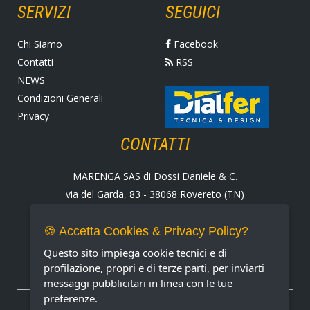
SERVIZI
SEGUICI
Chi Siamo
Facebook
Contatti
RSS
NEWS
Condizioni Generali
Privacy
CONTATTI
MARENGA SAS di Dossi Daniele & C.
via del Garda, 83 - 38068 Rovereto (TN)
Tel. +39 0464 424258
Fax +39 0464 430938
🍪 Accetta Cookies & Privacy Policy?
E-mail:
marenga@marenga.it
Questo sito impiega cookie tecnici e di
Partita IVA IT02232370227
profilazione, propri e di terze parti, per inviarti
messaggi pubblicitari in linea con le tue
preferenze.
METODI DI PAGAMENTO ACCETTATI