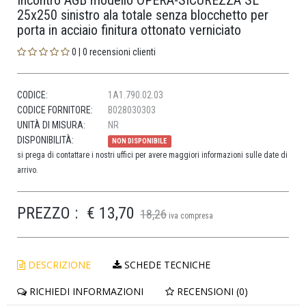
Incontro AGB modello OPERA-SICUREZZA SL
25x250 sinistro ala totale senza blocchetto per
porta in acciaio finitura ottonato verniciato
0 | 0 recensioni clienti
CODICE:
1A1.790.02.03
CODICE FORNITORE:
B028030303
UNITÀ DI MISURA:
NR
DISPONIBILITÀ:
NON DISPONIBILE
si prega di contattare i nostri uffici per avere maggiori informazioni sulle date di
arrivo.
PREZZO :
€ 13,70
18,26
iva compresa
DESCRIZIONE
SCHEDE TECNICHE
RICHIEDI INFORMAZIONI
RECENSIONI (0)