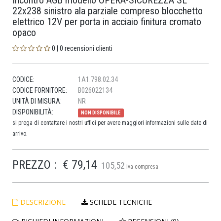
Incontro AGB modello OPERA-SICUREZZA SL
22x238 sinistro ala parziale compreso blocchetto
elettrico 12V per porta in acciaio finitura cromato
opaco
0 | 0 recensioni clienti
CODICE:
1A1.798.02.34
CODICE FORNITORE:
B026022134
UNITÀ DI MISURA:
NR
DISPONIBILITÀ:
NON DISPONIBILE
si prega di contattare i nostri uffici per avere maggiori informazioni sulle date di
arrivo.
PREZZO :
€ 79,14
105,52
iva compresa
DESCRIZIONE
SCHEDE TECNICHE