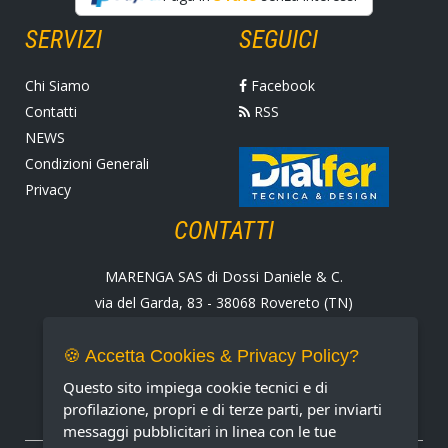
SERVIZI
SEGUICI
Chi Siamo
Facebook
Contatti
RSS
NEWS
Condizioni Generali
Privacy
CONTATTI
MARENGA SAS di Dossi Daniele & C.
via del Garda, 83 - 38068 Rovereto (TN)
Tel. +39 0464 424258
Fax +39 0464 430938
🍪 Accetta Cookies & Privacy Policy?
E-mail:
marenga@marenga.it
Questo sito impiega cookie tecnici e di
Partita IVA IT02232370227
profilazione, propri e di terze parti, per inviarti
messaggi pubblicitari in linea con le tue