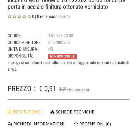
Incontro AGB modello 701 22x82 bordo tondo per
porta in acciaio finitura ottonato verniciato
0 | 0 recensioni clienti
CODICE:
1A1.156.00.03
CODICE FORNITORE:
B007000703
UNITÀ DI MISURA:
NR
DISPONIBILITÀ:
NON DISPONIBILE
si prega di contattare i nostri uffici per avere maggiori informazioni sulle date di
arrivo.
PREZZO :
€ 0,91
1,21
iva compresa
DESCRIZIONE
SCHEDE TECNICHE
RICHIEDI INFORMAZIONI
RECENSIONI (0)