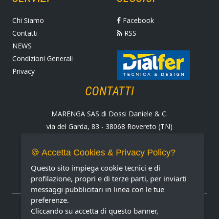
Chi Siamo
Facebook
Contatti
RSS
NEWS
Condizioni Generali
Privacy
CONTATTI
MARENGA SAS di Dossi Daniele & C.
via del Garda, 83 - 38068 Rovereto (TN)
Tel. +39 0464 424258
Fax +39 0464 430938
🍪 Accetta Cookies & Privacy Policy?
E-mail:
marenga@marenga.it
Questo sito impiega cookie tecnici e di
Partita IVA IT02232370227
profilazione, propri e di terze parti, per inviarti
messaggi pubblicitari in linea con le tue
preferenze.
METODI DI PAGAMENTO ACCETTATI
Cliccando su accetta di questo banner,