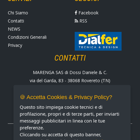
Chi Siamo
Facebook
Contatti
RSS
NEWS
Condizioni Generali
Privacy
CONTATTI
MARENGA SAS di Dossi Daniele & C.
via del Garda, 83 - 38068 Rovereto (TN)
Tel. +39 0464 424258
Fax +39 0464 430938
🍪 Accetta Cookies & Privacy Policy?
E-mail:
marenga@marenga.it
Questo sito impiega cookie tecnici e di
Partita IVA IT02232370227
profilazione, propri e di terze parti, per inviarti
messaggi pubblicitari in linea con le tue
preferenze.
METODI DI PAGAMENTO ACCETTATI
Cliccando su accetta di questo banner,