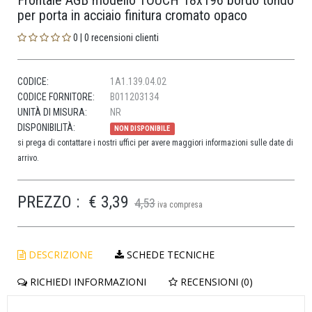
Frontale AGB modello TOUCH 18x196 bordo tondo
per porta in acciaio finitura cromato opaco
0 | 0 recensioni clienti
CODICE:
1A1.139.04.02
CODICE FORNITORE:
B011203134
UNITÀ DI MISURA:
NR
DISPONIBILITÀ:
NON DISPONIBILE
si prega di contattare i nostri uffici per avere maggiori informazioni sulle date di
arrivo.
PREZZO :
€ 3,39
4,53
iva compresa
DESCRIZIONE
SCHEDE TECNICHE
RICHIEDI INFORMAZIONI
RECENSIONI (0)