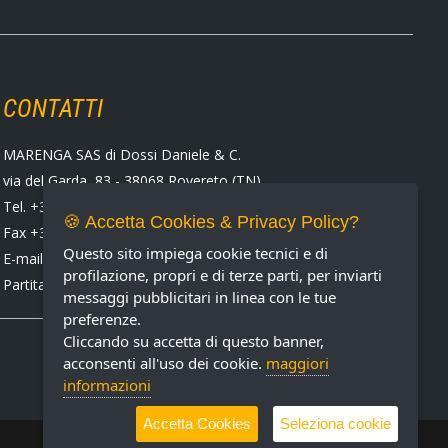
CONTATTI
MARENGA SAS di Dossi Daniele & C.
via del Garda, 83 - 38068 Rovereto (TN)
Tel. +39 0464 424258
🍪 Accetta Cookies & Privacy Policy?
Fax +39 0464 430938
Questo sito impiega cookie tecnici e di
E-mail:
marenga@marenga.it
profilazione, propri e di terze parti, per inviarti
Partita IVA IT02232370227
messaggi pubblicitari in linea con le tue
preferenze.
Cliccando su accetta di questo banner,
acconsenti all'uso dei cookie.
maggiori
informazioni
Accetta Cookies
Seleziona cookie