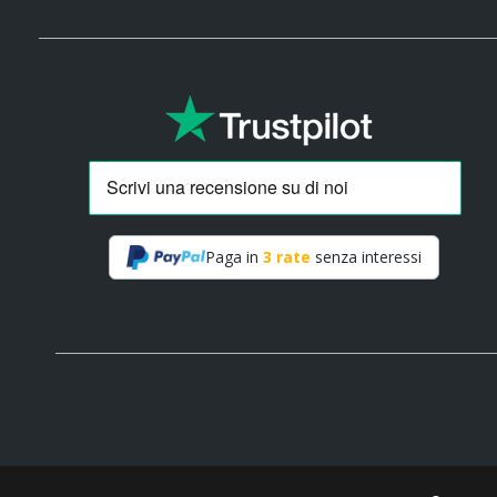
Paga in
3 rate
senza interessi