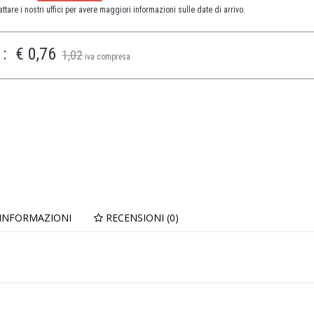
ttare i nostri uffici per avere maggiori informazioni sulle date di arrivo.
:
€ 0,76
1,02
iva compresa
 INFORMAZIONI
RECENSIONI (0)