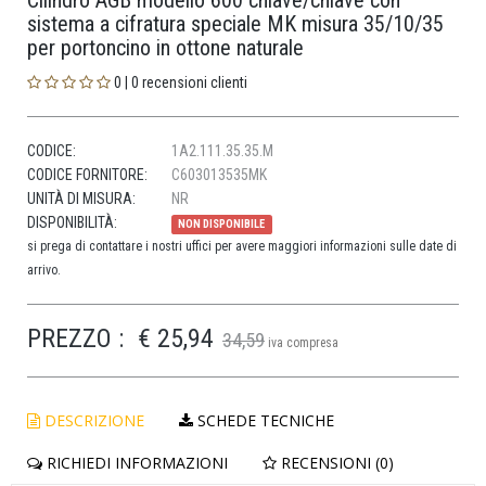
Cilindro AGB modello 600 chiave/chiave con
sistema a cifratura speciale MK misura 35/10/35
per portoncino in ottone naturale
0 | 0 recensioni clienti
CODICE:
1A2.111.35.35.M
CODICE FORNITORE:
C603013535MK
UNITÀ DI MISURA:
NR
DISPONIBILITÀ:
NON DISPONIBILE
si prega di contattare i nostri uffici per avere maggiori informazioni sulle date di
arrivo.
PREZZO :
€ 25,94
34,59
iva compresa
DESCRIZIONE
SCHEDE TECNICHE
RICHIEDI INFORMAZIONI
RECENSIONI (0)