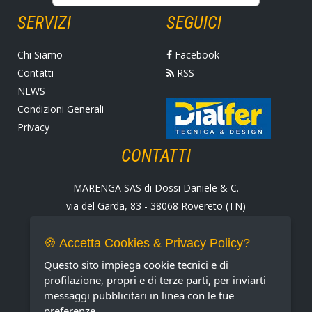
SERVIZI
SEGUICI
Chi Siamo
Facebook
Contatti
RSS
NEWS
Condizioni Generali
Privacy
CONTATTI
MARENGA SAS di Dossi Daniele & C.
via del Garda, 83 - 38068 Rovereto (TN)
Tel. +39 0464 424258
Fax +39 0464 430938
🍪 Accetta Cookies & Privacy Policy?
E-mail:
marenga@marenga.it
Questo sito impiega cookie tecnici e di
Partita IVA IT02232370227
profilazione, propri e di terze parti, per inviarti
messaggi pubblicitari in linea con le tue
preferenze.