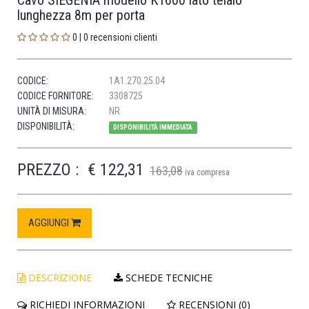
Cavo SIEGENIA modello K1600 lato telaio
lunghezza 8m per porta
0 | 0 recensioni clienti
CODICE:
1A1.270.25.04
CODICE FORNITORE:
3308725
UNITÀ DI MISURA:
NR
DISPONIBILITÀ:
DISPONIBILITÀ IMMEDIATA
PREZZO :
€ 122,31
163,08
iva compresa
AGGIUNGI
DESCRIZIONE
SCHEDE TECNICHE
RICHIEDI INFORMAZIONI
RECENSIONI (0)