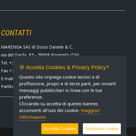
CONTATTI
MARENGA SAS di Dossi Daniele & C.
via del Garda, 83 - 38068 Rovereto (TN)
Tel. +39 0464 424258
🍪 Accetta Cookies & Privacy Policy?
Fax +39 0464 430938
Questo sito impiega cookie tecnici e di
E-mail:
marenga@marenga.it
profilazione, propri e di terze parti, per inviarti
Partita IVA IT02232370227
messaggi pubblicitari in linea con le tue
preferenze.
Cliccando su accetta di questo banner,
acconsenti all'uso dei cookie.
maggiori
informazioni
Accetta Cookies
Seleziona cookie