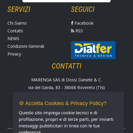
SERVIZI
SEGUICI
Chi Siamo
Facebook
Contatti
RSS
NEWS
Condizioni Generali
Privacy
CONTATTI
MARENGA SAS di Dossi Daniele & C.
via del Garda, 83 - 38068 Rovereto (TN)
Tel. +39 0464 424258
Fax +39 0464 430938
🍪 Accetta Cookies & Privacy Policy?
E-mail:
marenga@marenga.it
Questo sito impiega cookie tecnici e di
Partita IVA IT02232370227
profilazione, propri e di terze parti, per inviarti
messaggi pubblicitari in linea con le tue
preferenze.