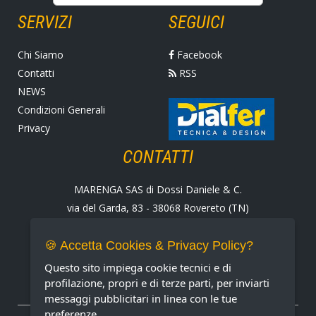
SERVIZI
SEGUICI
Chi Siamo
Facebook
Contatti
RSS
NEWS
Condizioni Generali
Privacy
CONTATTI
MARENGA SAS di Dossi Daniele & C.
via del Garda, 83 - 38068 Rovereto (TN)
Tel. +39 0464 424258
Fax +39 0464 430938
🍪 Accetta Cookies & Privacy Policy?
E-mail:
marenga@marenga.it
Questo sito impiega cookie tecnici e di
Partita IVA IT02232370227
profilazione, propri e di terze parti, per inviarti
messaggi pubblicitari in linea con le tue
preferenze.