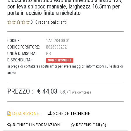
Blocchetto elettrico AGB asimmetrico sinistro 12V,
con leva sblocco manuale, larghezza 16.5mm per
porta in acciaio finitura nichelato
0 | 0 recensioni clienti
CODICE:
1A1.784.00.01
CODICE FORNITORE:
B026000202
UNITÀ DI MISURA:
NR
DISPONIBILITÀ:
NON DISPONIBILE
si prega di contattare i nostri uffici per avere maggiori informazioni sulle date di
arrivo.
PREZZO :
€ 44,03
58,71
iva compresa
DESCRIZIONE
SCHEDE TECNICHE
RICHIEDI INFORMAZIONI
RECENSIONI (0)