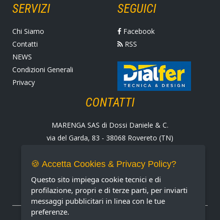
SERVIZI
SEGUICI
Chi Siamo
Facebook
Contatti
RSS
NEWS
Condizioni Generali
Privacy
CONTATTI
MARENGA SAS di Dossi Daniele & C.
via del Garda, 83 - 38068 Rovereto (TN)
Tel. +39 0464 424258
Fax +39 0464 430938
🍪 Accetta Cookies & Privacy Policy?
E-mail:
marenga@marenga.it
Questo sito impiega cookie tecnici e di
Partita IVA IT02232370227
profilazione, propri e di terze parti, per inviarti
messaggi pubblicitari in linea con le tue
preferenze.
METODI DI PAGAMENTO ACCETTATI