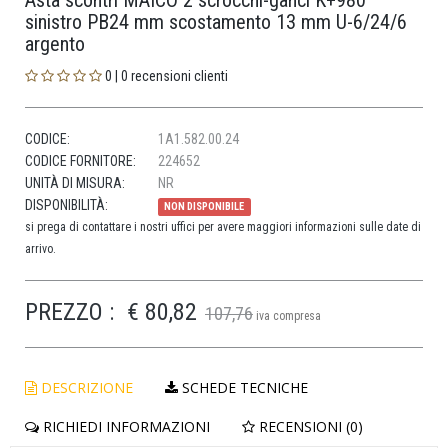
Asta scontri MAICO 2 scrocchi-ganci K+980
sinistro PB24 mm scostamento 13 mm U-6/24/6
argento
0 | 0 recensioni clienti
CODICE:
1A1.582.00.24
CODICE FORNITORE:
224652
UNITÀ DI MISURA:
NR
DISPONIBILITÀ:
NON DISPONIBILE
si prega di contattare i nostri uffici per avere maggiori informazioni sulle date di
arrivo.
PREZZO :
€ 80,82
107,76
iva compresa
DESCRIZIONE
SCHEDE TECNICHE
RICHIEDI INFORMAZIONI
RECENSIONI (0)