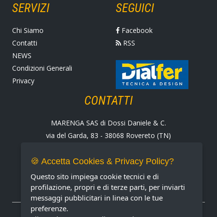
SERVIZI
SEGUICI
Chi Siamo
Facebook
Contatti
RSS
NEWS
Condizioni Generali
Privacy
CONTATTI
MARENGA SAS di Dossi Daniele & C.
via del Garda, 83 - 38068 Rovereto (TN)
Tel. +39 0464 424258
Fax +39 0464 430938
🍪 Accetta Cookies & Privacy Policy?
E-mail:
marenga@marenga.it
Questo sito impiega cookie tecnici e di
Partita IVA IT02232370227
profilazione, propri e di terze parti, per inviarti
messaggi pubblicitari in linea con le tue
preferenze.
METODI DI PAGAMENTO ACCETTATI