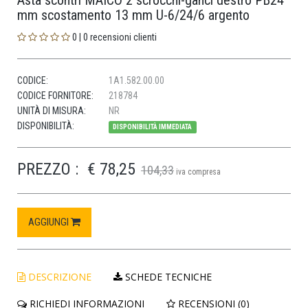
Asta scontri MAICO 2 scrocchi-ganci destro PB24
mm scostamento 13 mm U-6/24/6 argento
0 | 0 recensioni clienti
CODICE:
1A1.582.00.00
CODICE FORNITORE:
218784
UNITÀ DI MISURA:
NR
DISPONIBILITÀ:
DISPONIBILITÀ IMMEDIATA
PREZZO :
€ 78,25
104,33
iva compresa
AGGIUNGI
DESCRIZIONE
SCHEDE TECNICHE
RICHIEDI INFORMAZIONI
RECENSIONI (0)