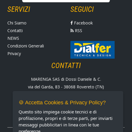
SERVIZI
SEGUICI
Chi Siamo
Facebook
Contatti
RSS
NEWS
Condizioni Generali
Privacy
CONTATTI
MARENGA SAS di Dossi Daniele & C.
via del Garda, 83 - 38068 Rovereto (TN)
Tel. +39 0464 424258
Fax +39 0464 430938
🍪 Accetta Cookies & Privacy Policy?
E-mail:
marenga@marenga.it
Questo sito impiega cookie tecnici e di
Partita IVA IT02232370227
profilazione, propri e di terze parti, per inviarti
messaggi pubblicitari in linea con le tue
preferenze.