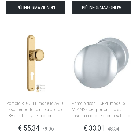
PIÙ INFORMAZIONI
PIÙ INFORMAZIONI
Pomolo REGUITTI modello ARIO
Pomolo fisso HOPPE modello
fisso per portoncino su placca
M84/42K per portoncino su
188 con foro yale in ottone
rosetta in ottone cromo satinato
satinato cromato
€ 55,34
€ 33,01
79,06
48,54