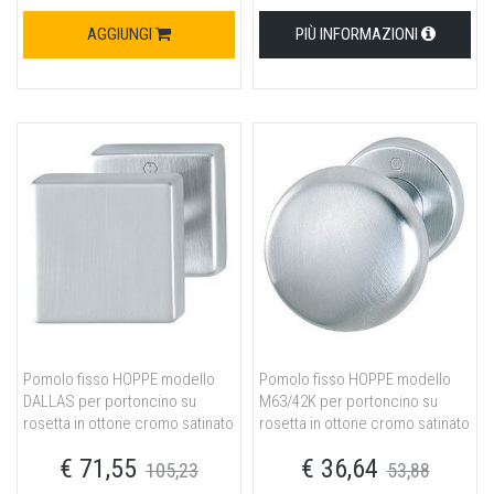
AGGIUNGI
PIÙ INFORMAZIONI
Pomolo fisso HOPPE modello
Pomolo fisso HOPPE modello
DALLAS per portoncino su
M63/42K per portoncino su
rosetta in ottone cromo satinato
rosetta in ottone cromo satinato
€ 71,55
€ 36,64
105,23
53,88