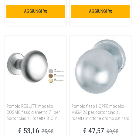
AGGIUNGI
AGGIUNGI
Pomolo REGUITTI modello
Pomolo fisso HOPPE modello
COSMO fisso diametro 71 per
M83/42K per portoncino su
portoncino su rosetta 81C in
rosetta in ottone cromo satinato
ottone satinato cromato
€ 53,16
€ 47,57
75,95
69,95