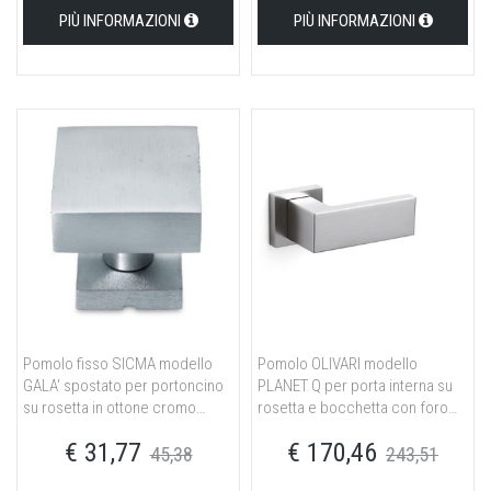
PIÙ INFORMAZIONI
PIÙ INFORMAZIONI
Pomolo fisso SICMA modello
Pomolo OLIVARI modello
GALA' spostato per portoncino
PLANET Q per porta interna su
su rosetta in ottone cromo
rosetta e bocchetta con foro
satinato
yale in ottone cromato opaco
€ 31,77
€ 170,46
45,38
243,51