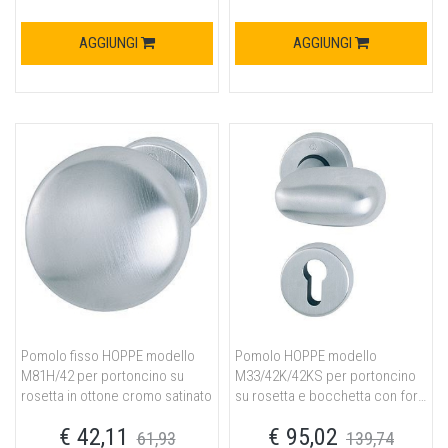
AGGIUNGI
AGGIUNGI
Pomolo fisso HOPPE modello
Pomolo HOPPE modello
M81H/42 per portoncino su
M33/42K/42KS per portoncino
rosetta in ottone cromo satinato
su rosetta e bocchetta con foro
yale in ottone cromo satinato
€ 42,11
€ 95,02
61,93
139,74