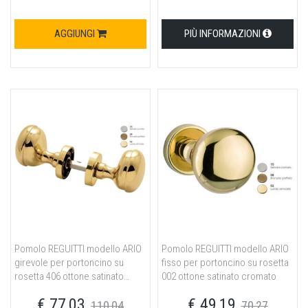
AGGIUNGI
PIÙ INFORMAZIONI
Pomolo REGUITTI modello ARIO
Pomolo REGUITTI modello ARIO
girevole per portoncino su
fisso per portoncino su rosetta
rosetta 406 ottone satinato
002 ottone satinato cromato
cromato
€ 77,03
€ 49,19
110,04
70,27