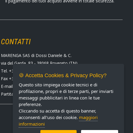
Il pagamento dei tuoi acquisti avviene in totale sicurezza.
CONTATTI
MARENGA SAS di Dossi Daniele & C.
via del Garda, 83 - 38068 Rovereto (TN)
Tel. +39 0464 424258
🍪 Accetta Cookies & Privacy Policy?
Fax +39 0464 430938
Questo sito impiega cookie tecnici e di
E-mail:
marenga@marenga.it
profilazione, propri e di terze parti, per inviarti
Partita IVA IT02232370227
messaggi pubblicitari in linea con le tue
preferenze.
Cliccando su accetta di questo banner,
acconsenti all'uso dei cookie.
maggiori
informazioni