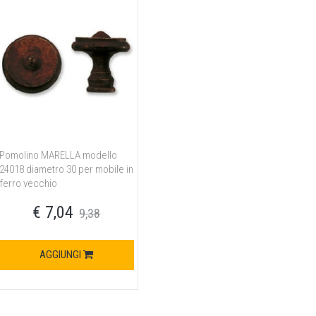
Pomolino MARELLA modello
24018 diametro 30 per mobile in
ferro vecchio
€ 7,04
9,38
AGGIUNGI