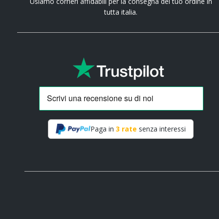
Usiamo corrieri affidabili per la consegna del tuo ordine in
tutta italia.
Paga in
3 rate
senza interessi