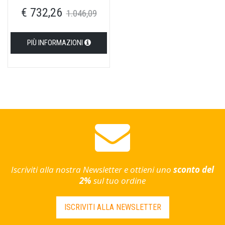
yale in ottone superantracite
€ 732,26
satinato
1.046,09
PIÙ INFORMAZIONI
Iscriviti alla nostra Newsletter e ottieni uno
sconto del
2%
sul tuo ordine
ISCRIVITI ALLA NEWSLETTER