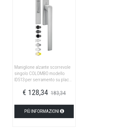
Maniglione alzante scorrevole
singolo COLOMBO modello
ID513 per serramento su placca
e maniglia incasso in ottone
€ 128,34
biancomat
183,34
PIÙ INFORMAZIONI