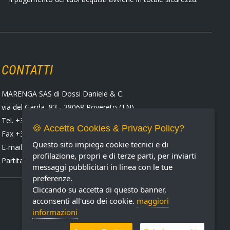
CONTATTI
MARENGA SAS di Dossi Daniele & C.
via del Garda, 83 - 38068 Rovereto (TN)
Tel. +39 0464 424258
🍪 Accetta Cookies & Privacy Policy?
Fax +39 0464 430938
Questo sito impiega cookie tecnici e di
E-mail:
marenga@marenga.it
profilazione, propri e di terze parti, per inviarti
Partita IVA IT02232370227
messaggi pubblicitari in linea con le tue
preferenze.
Cliccando su accetta di questo banner,
acconsenti all'uso dei cookie.
maggiori
informazioni