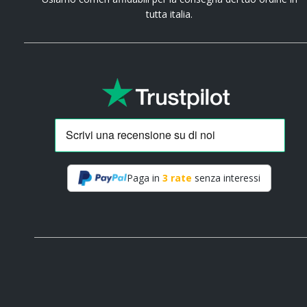
tutta italia.
Paga in
3 rate
senza interessi