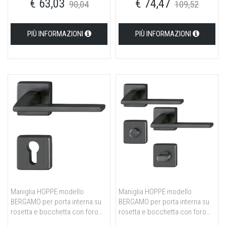
€ 63,03
€ 74,47
neromat
90,04
109,52
PIÙ INFORMAZIONI
PIÙ INFORMAZIONI
Maniglia HOPPE modello
Maniglia HOPPE modello
BERGAMO per porta interna su
BERGAMO per porta interna su
rosetta e bocchetta con foro
rosetta e bocchetta con foro
yale in ottone nero satinato
nottolino wc in ottone nero