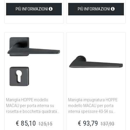
PIÙ INFORMAZIONI
PIÙ INFORMAZIONI
Maniglia HOPPE modello
Maniglia impugnatura HOPPE
MACAU per porta interna su
modello MACAU per porta
rosetta e bocchetta quadrata
interna spessore 40-54 su
con foro yale in ottone nero
rosetta mini in ottone nero
€ 85,10
€ 93,79
satinato
satinato
125,15
137,93