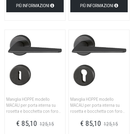
PIÙ INFORMAZIONI
PIÙ INFORMAZIONI
Maniglia HOPPE modello
Maniglia HOPPE modello
MACAU per porta interna su
MACAU per porta interna su
rosetta e bocchetta con foro
rosetta e bocchetta con foro
normale in ottone nero satinato
yale in ottone nero satinato
€ 85,10
€ 85,10
125,15
125,15