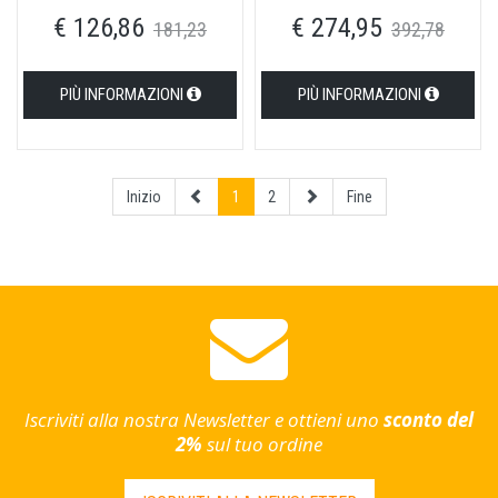
in ottone nero opaco
in ottone nero opaco
€ 126,86
€ 274,95
181,23
392,78
PIÙ INFORMAZIONI
PIÙ INFORMAZIONI
Inizio
1
2
Fine
Iscriviti alla nostra Newsletter e ottieni uno
sconto del
2%
sul tuo ordine