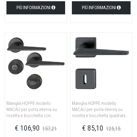
PIÙ INFORMAZIONI
PIÙ INFORMAZIONI
Maniglia HOPPE modello
Maniglia HOPPE modello
MACAU per porta interna su
MACAU per porta interna su
rosetta e bocchetta con
rosetta e bocchetta quadrata
nottolino wc in ottone nero
con foro normale in ottone nero
€ 106,90
€ 85,10
satinato
satinato
157,21
125,15