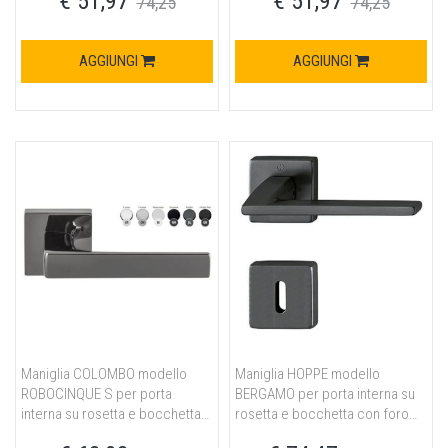
€ 51,97
€ 51,97
74,25
74,25
AGGIUNGI
AGGIUNGI
Maniglia COLOMBO modello
Maniglia HOPPE modello
ROBOCINQUE S per porta
BERGAMO per porta interna su
interna su rosetta e bocchetta
rosetta e bocchetta con foro
ovale con foro yale in ottone
normale in ottone nero satinato