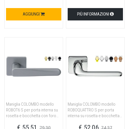
AGGIUNGI
PIÙ INFORMAZIONI
Maniglia COLOMBO modello
Maniglia COLOMBO modello
ROBOT6 S per porta interna su
ROBOQUATTRO S per porta
rosetta e bocchetta con foro
interna su rosetta e bocchetta
normale in ottone neromat
con foro normale in ottone
€ 55,51
€ 52,06
neromat
79,30
74,37