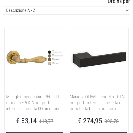
Ordina per
Maniglia impugnatura REGUITTI
Maniglia OLIVARI modello TOTAL
modello EPOCA per porta
per porta interna su rosetta e
interna su rosetta 006 in ottone
bocchetta bassa con foro
nero opaco RAL9005
normale in ottone nero opaco
€ 83,14
€ 274,95
118,77
392,78