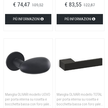
€ 74,47
€ 83,55
109,52
122,87
PIÙ INFORMAZIONI
PIÙ INFORMAZIONI
Maniglia OLIVARI modello UOVO
Maniglia OLIVARI modello TOTAL
per porta interna su rosetta e
per porta interna su rosetta e
bocchetta bassa con foro yale
bocchetta bassa con foro yale