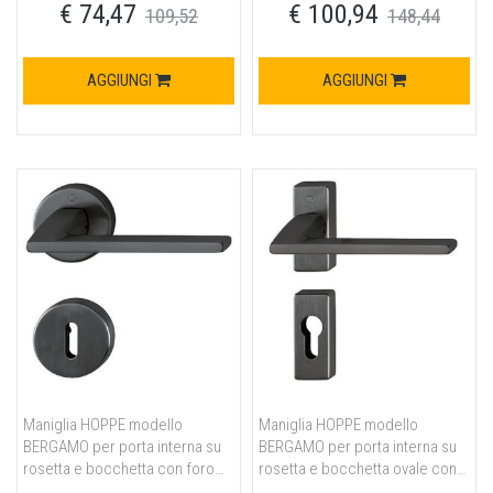
€ 74,47
€ 100,94
satinato
109,52
148,44
AGGIUNGI
AGGIUNGI
Maniglia HOPPE modello
Maniglia HOPPE modello
BERGAMO per porta interna su
BERGAMO per porta interna su
rosetta e bocchetta con foro
rosetta e bocchetta ovale con
normale in ottone nero satinato
foro yale in ottone nero satinato