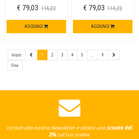
normale in ottone cromo
yale in ottone cromo satinato
€ 79,03
€ 79,03
satinato
116,22
116,22
AGGIUNGI
AGGIUNGI
Inizio
1
2
3
4
5
...
9
Fine
Iscriviti alla nostra Newsletter e ottieni uno
sconto del
2%
sul tuo ordine