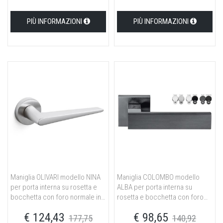
PIÙ INFORMAZIONI
PIÙ INFORMAZIONI
Maniglia OLIVARI modello NINA
Maniglia COLOMBO modello
per porta interna su rosetta e
ALBA per porta interna su
bocchetta con foro normale in
rosetta e bocchetta con foro
ottone cromato opaco
normale in ottone
€ 124,43
€ 98,65
cromo/cromat
177,75
140,92