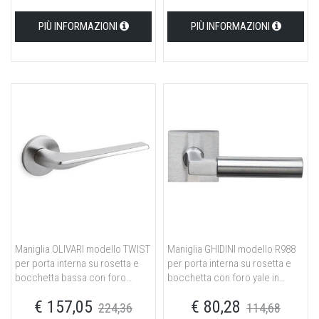
PIÙ INFORMAZIONI
PIÙ INFORMAZIONI
Maniglia OLIVARI modello TWIST
Maniglia GHIDINI modello R988
per porta interna su rosetta e
per porta interna su rosetta e
bocchetta bassa con foro
bocchetta con foro yale in
normale in ottone cromato
ottone cromo satinato
€ 157,05
€ 80,28
opaco
224,36
114,68