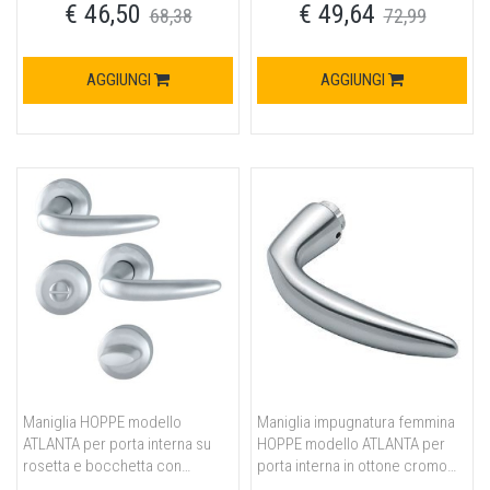
€ 46,50
€ 49,64
satinato
68,38
72,99
AGGIUNGI
AGGIUNGI
Maniglia HOPPE modello
Maniglia impugnatura femmina
ATLANTA per porta interna su
HOPPE modello ATLANTA per
rosetta e bocchetta con
porta interna in ottone cromo
nottolino wc in ottone cromo
satinato