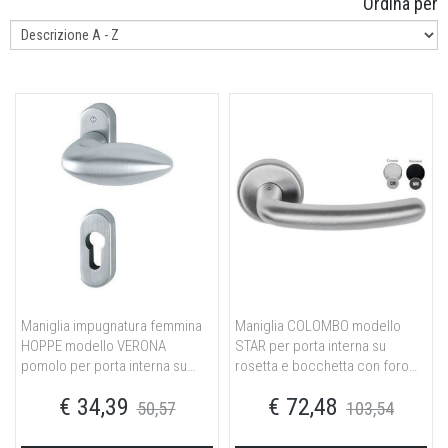
Ordina per
Maniglia impugnatura femmina
Maniglia COLOMBO modello
HOPPE modello VERONA
STAR per porta interna su
pomolo per porta interna su
rosetta e bocchetta con foro
rosetta e bocchetta ovale con
normale in ottone cromat
€ 34,39
€ 72,48
foro yale in ottone cromo
50,57
103,54
satinato