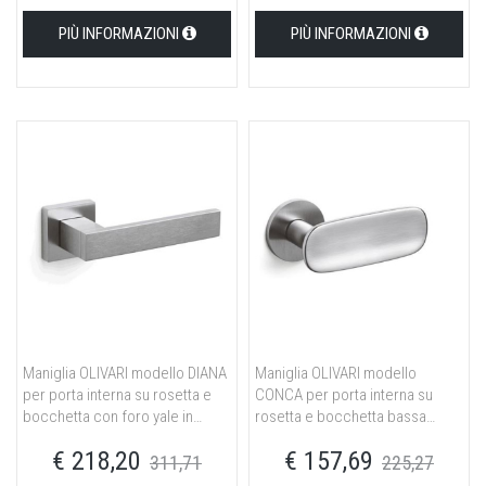
PIÙ INFORMAZIONI
PIÙ INFORMAZIONI
Maniglia OLIVARI modello DIANA
Maniglia OLIVARI modello
per porta interna su rosetta e
CONCA per porta interna su
bocchetta con foro yale in
rosetta e bocchetta bassa
ottone cromato opaco
ovale con foro yale in ottone
€ 218,20
€ 157,69
cromato opaco
311,71
225,27