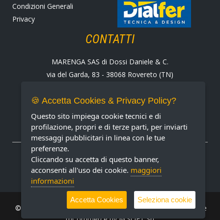
Condizioni Generali
Privacy
CONTATTI
MARENGA SAS di Dossi Daniele & C.
via del Garda, 83 - 38068 Rovereto (TN)
Tel. +39 0464 424258
Fax +39 0464 430938
🍪 Accetta Cookies & Privacy Policy?
E-mail:
marenga@marenga.it
Questo sito impiega cookie tecnici e di
Partita IVA IT02232370227
profilazione, propri e di terze parti, per inviarti
messaggi pubblicitari in linea con le tue
preferenze.
METODI DI PAGAMENTO ACCETTATI
Cliccando su accetta di questo banner,
acconsenti all'uso dei cookie.
maggiori
informazioni
Accetta Cookies
Seleziona cookie
© MARENGA Srl 2022 All rights reserved. Design & Software
mCommerce by
M.SOFT Srl