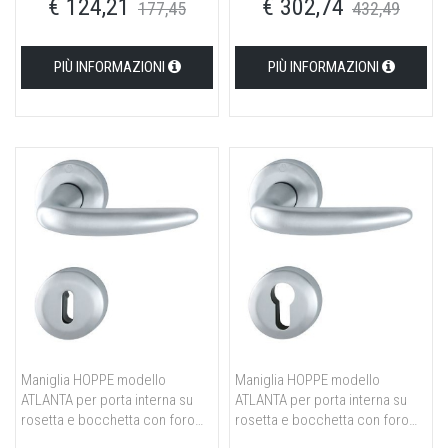
€ 124,21
€ 302,74
177,45
432,49
PIÙ INFORMAZIONI
PIÙ INFORMAZIONI
Maniglia HOPPE modello
Maniglia HOPPE modello
ATLANTA per porta interna su
ATLANTA per porta interna su
rosetta e bocchetta con foro
rosetta e bocchetta con foro
normale in ottone cromo
yale in ottone cromo satinato