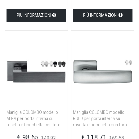
PIÙ INFORMAZIONI
PIÙ INFORMAZIONI
Maniglia COLOMBO modello
Maniglia COLOMBO modello
ALBA per porta interna su
BOLD per porta interna su
rosetta e bocchetta con foro
rosetta e bocchetta con foro
yale in ottone cromo/cromat
normale in ottone cromat
€ 98,65
€ 118,71
140,92
169,58