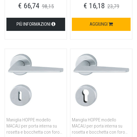
€ 66,74
€ 16,18
satinato
98,15
23,79
PIÙ INFORMAZIONI
AGGIUNGI
Maniglia HOPPE modello
Maniglia HOPPE modello
MACAU per porta interna su
MACAU per porta interna su
rosetta e bocchetta con foro
rosetta e bocchetta con foro