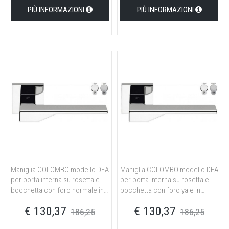
PIÙ INFORMAZIONI
PIÙ INFORMAZIONI
Maniglia COLOMBO modello DEA
Maniglia COLOMBO modello DEA
per porta interna su rosetta e
per porta interna su rosetta e
bocchetta con foro normale in
bocchetta con foro yale in
ottone cromat
ottone cromat
€ 130,37
€ 130,37
186,25
186,25