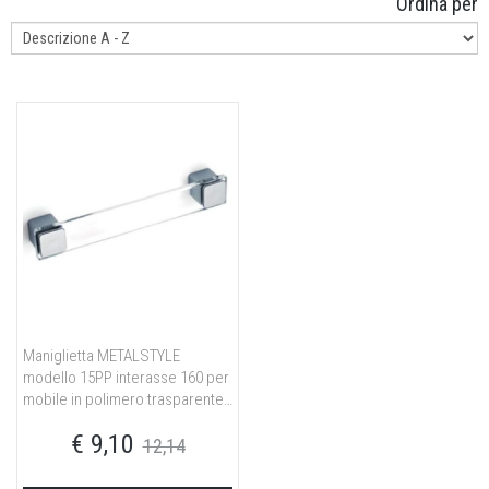
Ordina per
Maniglietta METALSTYLE
modello 15PP interasse 160 per
mobile in polimero trasparente
cromo lucido
€ 9,10
12,14