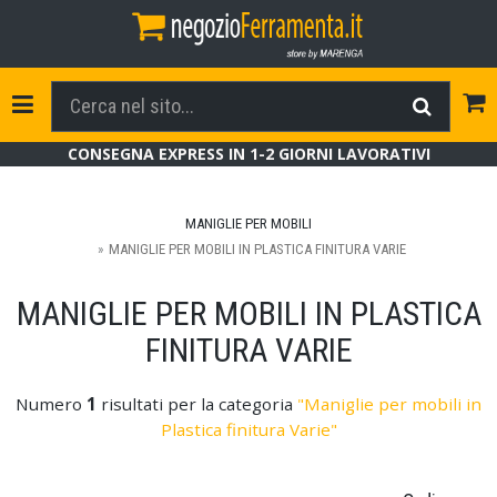
Tog
Toggle Navigation
CONSEGNA EXPRESS IN 1-2 GIORNI LAVORATIVI
MANIGLIE PER MOBILI
MANIGLIE PER MOBILI IN PLASTICA FINITURA VARIE
MANIGLIE PER MOBILI IN PLASTICA
FINITURA VARIE
Numero
1
risultati per la categoria
"Maniglie per mobili in
Plastica finitura Varie"