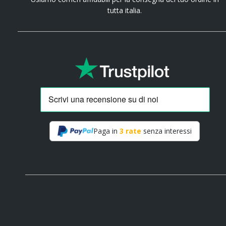
tutta italia.
Paga in
3 rate
senza interessi