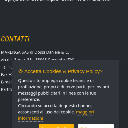
CONTATTI
MARENGA SAS di Dossi Daniele & C.
via del Garda, 83 - 38068 Rovereto (TN)
Tel. +39 0464 424258
🍪 Accetta Cookies & Privacy Policy?
Fax +39 0464 430938
Questo sito impiega cookie tecnici e di
E-mail:
marenga@marenga.it
profilazione, propri e di terze parti, per inviarti
Partita IVA IT02232370227
messaggi pubblicitari in linea con le tue
preferenze.
Cliccando su accetta di questo banner,
acconsenti all'uso dei cookie.
maggiori
informazioni