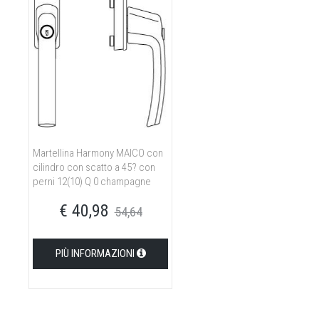
Martellina Harmony MAICO con
cilindro con scatto a 45? con
perni 12(10) Q 0 champagne
€ 40,98
54,64
PIÙ INFORMAZIONI