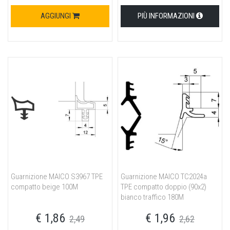
AGGIUNGI
PIÙ INFORMAZIONI
Guarnizione MAICO S3967 TPE
Guarnizione MAICO TC2024a
compatto beige 100M
TPE compatto doppio (90x2)
bianco traffico 180M
€ 1,86
€ 1,96
2,49
2,62