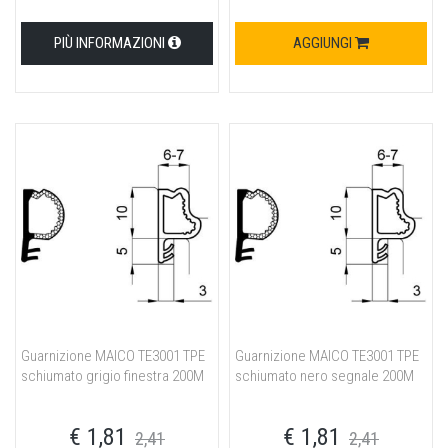
PIÙ INFORMAZIONI
AGGIUNGI
Guarnizione MAICO TE3001 TPE
Guarnizione MAICO TE3001 TPE
schiumato grigio finestra 200M
schiumato nero segnale 200M
€ 1,81
€ 1,81
2,41
2,41