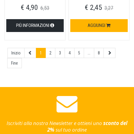
€ 4,90
€ 2,45
6,53
3,27
PIÙ INFORMAZIONI
AGGIUNGI
Inizio
1
2
3
4
5
...
8
Fine
Iscriviti alla nostra Newsletter e ottieni uno
sconto del
2%
sul tuo ordine