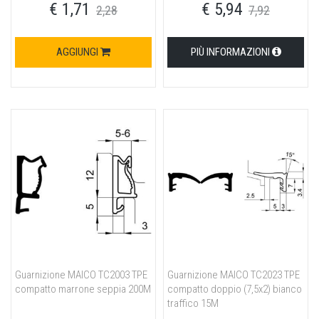
€ 1,71
€ 5,94
2,28
7,92
AGGIUNGI
PIÙ INFORMAZIONI
Guarnizione MAICO TC2003 TPE
Guarnizione MAICO TC2023 TPE
compatto marrone seppia 200M
compatto doppio (7,5x2) bianco
traffico 15M