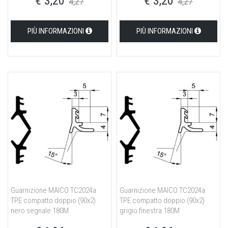
€ 3,20
€ 3,20
4,27
4,27
PIÙ INFORMAZIONI
PIÙ INFORMAZIONI
Guarnizione MAICO TC2024a
Guarnizione MAICO TC2024a
TPE compatto doppio (90x2)
TPE compatto doppio (90x2)
nero segnale 180M
grigio finestra 180M