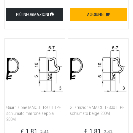
PIÙ INFORMAZIONI
AGGIUNGI
Guarnizione MAICO TE3001 TPE
Guarnizione MAICO TE3001 TPE
schiumato marrone seppia
schiumato beige 200M
200M
€ 1,81
€ 1,81
2,41
2,41