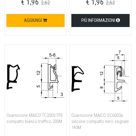
€ 1,96
€ 1,96
2,62
2,62
AGGIUNGI
PIÙ INFORMAZIONI
Guarnizione MAICO TC2003 TPE
Guarnizione MAICO SC6003a
compatto bianco traffico 200M
silicone compatto nero segnale
140M