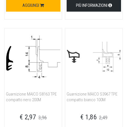
AGGIUNGI
PIÙ INFORMAZIONI
Guarnizione MAICO S8163 TPE
Guarnizione MAICO S3967 TPE
compatto nero 200M
compatto bianco 100M
€ 2,97
€ 1,86
3,96
2,49