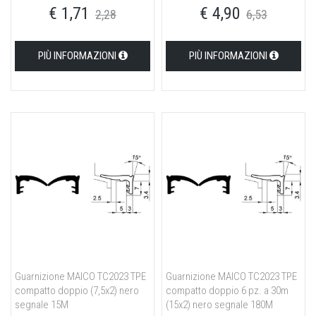
€ 1,71
€ 4,90
2,28
6,53
PIÙ INFORMAZIONI
PIÙ INFORMAZIONI
Guarnizione MAICO TC2023 TPE
Guarnizione MAICO TC2023 TPE
compatto doppio (7,5x2) nero
compatto doppio 6 pz. a 30m
segnale 15M
(15x2) nero segnale 180M