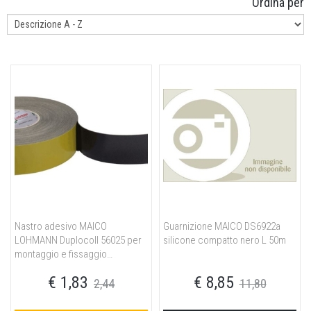
Ordina per
Nastro adesivo MAICO
Guarnizione MAICO DS6922a
LOHMANN Duplocoll 56025 per
silicone compatto nero L 50m
montaggio e fissaggio
permanente 16/1,5 19x25 L
€ 1,83
€ 8,85
475m
2,44
11,80