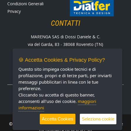
Condizioni Generali
Privacy
CONTATTI
MARENGA SAS di Dossi Daniele & C.
via del Garda, 83 - 38068 Rovereto (TN)
Tel. +39 0464 424258
Fax +39 0464 430938
🍪 Accetta Cookies & Privacy Policy?
E-mail:
marenga@marenga.it
Questo sito impiega cookie tecnici e di
Partita IVA IT02232370227
profilazione, propri e di terze parti, per inviarti
messaggi pubblicitari in linea con le tue
preferenze.
METODI DI PAGAMENTO ACCETTATI
Cliccando su accetta di questo banner,
acconsenti all'uso dei cookie.
maggiori
informazioni
Accetta Cookies
Seleziona cookie
© MARENGA Srl 2022 All rights reserved. Design & Software
mCommerce by
M.SOFT Srl