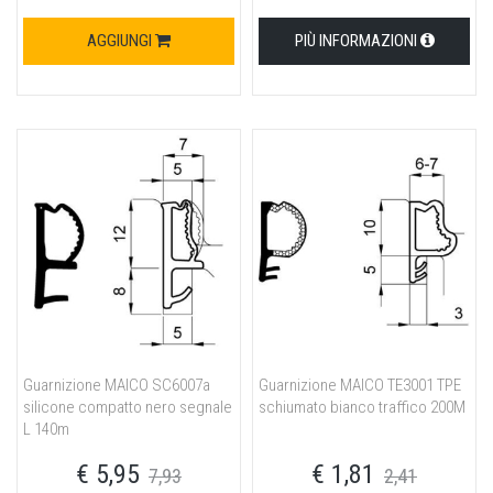
AGGIUNGI
PIÙ INFORMAZIONI
Guarnizione MAICO SC6007a
Guarnizione MAICO TE3001 TPE
silicone compatto nero segnale
schiumato bianco traffico 200M
L 140m
€ 5,95
€ 1,81
7,93
2,41