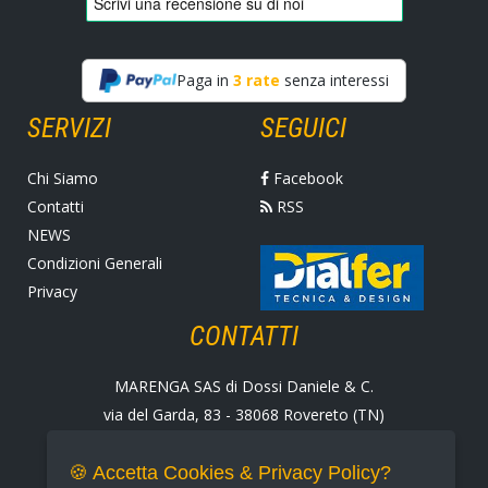
Paga in
3 rate
senza interessi
SERVIZI
SEGUICI
Chi Siamo
Facebook
Contatti
RSS
NEWS
Condizioni Generali
Privacy
CONTATTI
MARENGA SAS di Dossi Daniele & C.
via del Garda, 83 - 38068 Rovereto (TN)
Tel. +39 0464 424258
Fax +39 0464 430938
🍪 Accetta Cookies & Privacy Policy?