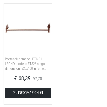
Portasciugamano UTENSIL
LEGNO modello FT326 singolo
dimensioni 530x100 in ferro
ruggine
€ 68,39
97,70
PIÙ INFORMAZIONI