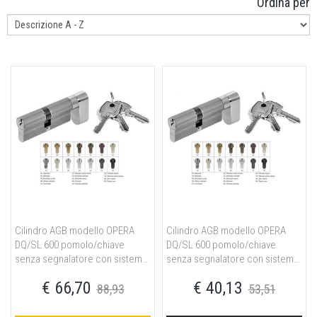
Ordina per
Cilindro AGB modello OPERA
Cilindro AGB modello OPERA
DQ/SL 600 pomolo/chiave
DQ/SL 600 pomolo/chiave
senza segnalatore con sistema
senza segnalatore con sistema
a cifratura speciale MK misura
a cifratura speciale MK misura
€ 66,70
€ 40,13
P55/10/30 per portoncino in
P30/10/40 per portoncino in
88,93
53,51
ottone nichelato opaco
ottone naturale