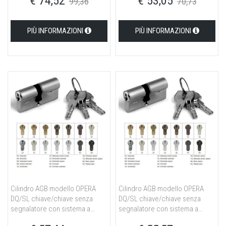
€ 74,52
€ 53,05
99,36
70,73
ottone nichelato opaco
ottone naturale
PIÙ INFORMAZIONI
PIÙ INFORMAZIONI
Cilindro AGB modello OPERA
Cilindro AGB modello OPERA
DQ/SL chiave/chiave senza
DQ/SL chiave/chiave senza
segnalatore con sistema a
segnalatore con sistema a
cifratura speciale MK misura
cifratura speciale MK misura