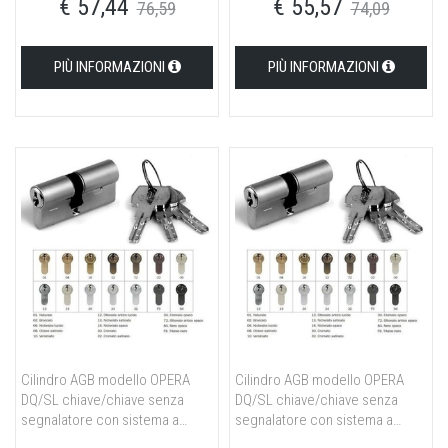
€ 57,44
€ 55,57
35/10/45 per portoncino in
30/10/40 per portoncino in
76,59
74,09
ottone naturale
ottone lucido verniciato
PIÙ INFORMAZIONI
PIÙ INFORMAZIONI
Cilindro AGB modello OPERA
Cilindro AGB modello OPERA
DQ/SL chiave/chiave senza
DQ/SL chiave/chiave senza
segnalatore con sistema a
segnalatore con sistema a
cifratura speciale MK misura
cifratura speciale MK misura