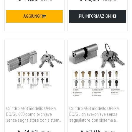
ottone nichelato opaco
ottone nichelato opaco
AGGIUNGI
PIÙ INFORMAZIONI
Cilindro AGB modello OPERA
Cilindro AGB modello OPERA
DQ/SL 600 pomolo/chiave
DQ/SL chiave/chiave senza
senza segnalatore con sistema
segnalatore con sistema a
a cifratura speciale MK misura
cifratura speciale MK misura
P55/10/35 per portoncino in
30/10/40 per portoncino in