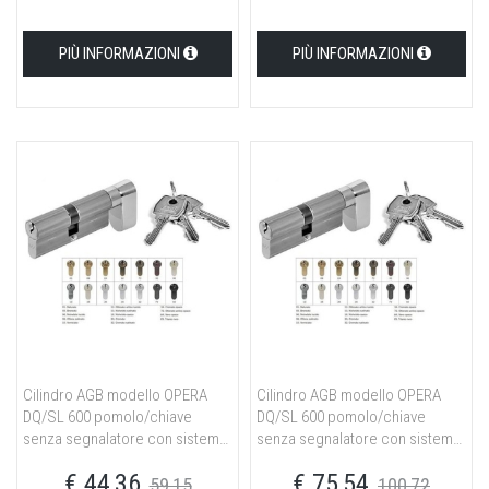
ottone nichelato opaco
ottone nichelato opaco
PIÙ INFORMAZIONI
PIÙ INFORMAZIONI
Cilindro AGB modello OPERA
Cilindro AGB modello OPERA
DQ/SL 600 pomolo/chiave
DQ/SL 600 pomolo/chiave
senza segnalatore con sistema
senza segnalatore con sistema
a cifratura speciale MK misura
a cifratura speciale MK misura
€ 44,36
€ 75,54
P45/10/25 per portoncino in
P45/10/30 per portoncino in
59,15
100,72