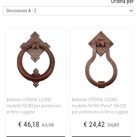
Ordina per
Battente UTENSIL LEGNO
Battente UTENSIL LEGNO
modello FA782 per portoncino
modello FA769 ?Pera? 70x120
in ferro ruggine
per portoncino in ferro ruggine
€ 46,18
€ 24,42
65,98
34,89