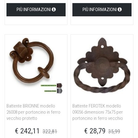
PIÙ INFORMAZIONI
PIÙ INFORMAZIONI
Battente BRIONNE modello
Battente FEROTEK modello
26008 per portoncino in ferro
09056 dimensioni 75x75 per
vecchio protetto
portoncino in ferro vecchio
€ 242,11
€ 28,79
322,81
35,99