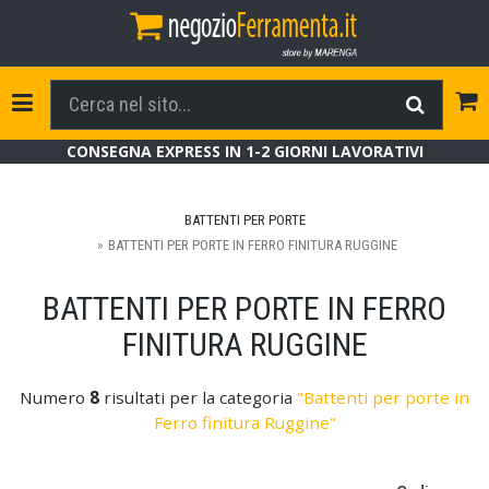
Tog
Toggle Navigation
CONSEGNA EXPRESS IN 1-2 GIORNI LAVORATIVI
BATTENTI PER PORTE
BATTENTI PER PORTE IN FERRO FINITURA RUGGINE
BATTENTI PER PORTE IN FERRO
FINITURA RUGGINE
Numero
8
risultati per la categoria
"Battenti per porte in
Ferro finitura Ruggine"