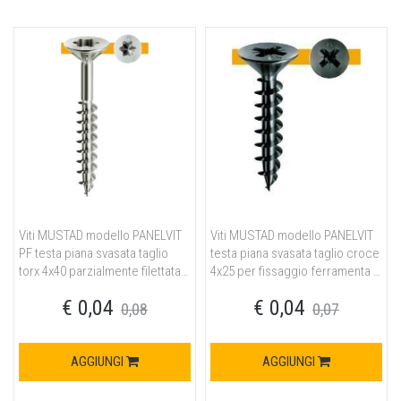
Viti MUSTAD modello PANELVIT
Viti MUSTAD modello PANELVIT
PF testa piana svasata taglio
testa piana svasata taglio croce
torx 4x40 parzialmente filettata
4x25 per fissaggio ferramenta in
per fissaggio ferramenta in
acciaio finitura neroplus
€ 0,04
€ 0,04
acciaio finitura chromiting
0,08
0,07
AGGIUNGI
AGGIUNGI