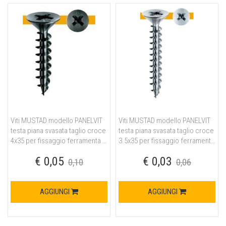
Viti MUSTAD modello PANELVIT
Viti MUSTAD modello PANELVIT
testa piana svasata taglio croce
testa piana svasata taglio croce
4x35 per fissaggio ferramenta in
3.5x35 per fissaggio ferramenta
acciaio finitura neroplus
in acciaio finitura chromiting
€ 0,05
€ 0,03
0,10
0,06
AGGIUNGI
AGGIUNGI