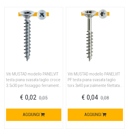
Viti MUSTAD modello PANELVIT
Viti MUSTAD modello PANELVIT
testa piana svasata taglio croce
PF testa piana svasata taglio
3.5x30 per fissaggio ferramenta
torx 3x40 parzialmente filettata
in acciaio finitura chromiting
per fissaggio ferramenta in
€ 0,02
€ 0,04
acciaio finitura chromiting
0,05
0,08
AGGIUNGI
AGGIUNGI