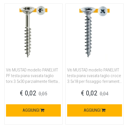
Viti MUSTAD modello PANELVIT
Viti MUSTAD modello PANELVIT
PF testa piana svasata taglio
testa piana svasata taglio croce
torx 3.5x30 parzialmente filettata
3.5x18 per fissaggio ferramenta
per fissaggio ferramenta in
in acciaio finitura chromiting
€ 0,02
€ 0,02
acciaio finitura chromiting
0,05
0,04
AGGIUNGI
AGGIUNGI