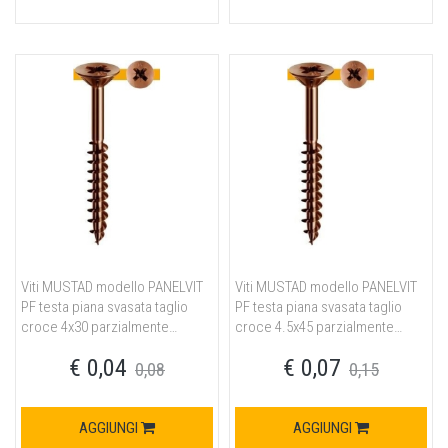
Viti MUSTAD modello PANELVIT
Viti MUSTAD modello PANELVIT
PF testa piana svasata taglio
PF testa piana svasata taglio
croce 4x30 parzialmente
croce 4.5x45 parzialmente
filettata per fissaggio
filettata per fissaggio
€ 0,04
€ 0,07
ferramenta in acciaio finitura
ferramenta in acciaio finitura
0,08
0,15
bronzata
bronzata
AGGIUNGI
AGGIUNGI