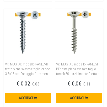
Viti MUSTAD modello PANELVIT
Viti MUSTAD modello PANELVIT
testa piana svasata taglio croce
PF testa piana svasata taglio
3.5x16 per fissaggio ferramenta
torx 4x50 parzialmente filettata
in acciaio finitura chromiting
per fissaggio ferramenta in
€ 0,02
€ 0,06
acciaio finitura chromiting
0,03
0,11
AGGIUNGI
AGGIUNGI