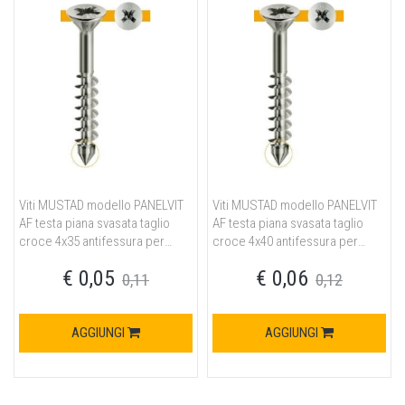
Viti MUSTAD modello PANELVIT
Viti MUSTAD modello PANELVIT
AF testa piana svasata taglio
AF testa piana svasata taglio
croce 4x35 antifessura per
croce 4x40 antifessura per
fissaggio ferramenta in acciaio
fissaggio ferramenta in acciaio
€ 0,05
€ 0,06
finitura chromiting
finitura chromiting
0,11
0,12
AGGIUNGI
AGGIUNGI