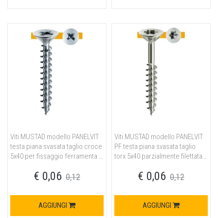
Viti MUSTAD modello PANELVIT
Viti MUSTAD modello PANELVIT
testa piana svasata taglio croce
PF testa piana svasata taglio
5x40 per fissaggio ferramenta in
torx 5x40 parzialmente filettata
acciaio finitura chromiting
per fissaggio ferramenta in
€ 0,06
€ 0,06
acciaio finitura chromiting
0,12
0,12
AGGIUNGI
AGGIUNGI