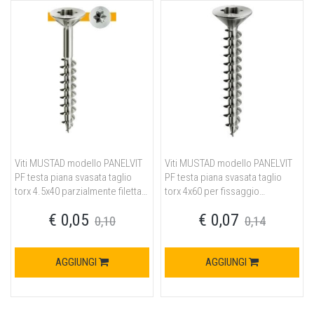
Viti MUSTAD modello PANELVIT
Viti MUSTAD modello PANELVIT
PF testa piana svasata taglio
PF testa piana svasata taglio
torx 4.5x40 parzialmente filettata
torx 4x60 per fissaggio
per fissaggio ferramenta in
ferramenta in acciaio finitura
€ 0,05
€ 0,07
acciaio finitura chromiting
chromiting
0,10
0,14
AGGIUNGI
AGGIUNGI