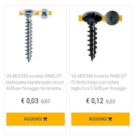
Viti MUSTAD modello PANELVIT
Viti MUSTAD modello PANELVIT
testa piana svasata taglio croce
FC testa fungo con collare
4x35 per fissaggio ferramenta in
taglio torx 5.5x35 per fissaggio
acciaio finitura chromiting
ferramenta in acciaio finitura
€ 0,03
€ 0,12
neroplus
0,07
0,23
AGGIUNGI
AGGIUNGI