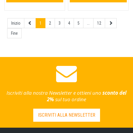
Inizio
1
2
3
4
5
...
12
Fine
Iscriviti alla nostra Newsletter e ottieni uno
sconto del
2%
sul tuo ordine
ISCRIVITI ALLA NEWSLETTER