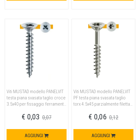
Viti MUSTAD modello PANELVIT
Viti MUSTAD modello PANELVIT
testa piana svasata taglio croce
PF testa piana svasata taglio
3.5x40 per fissaggio ferramenta
torx 4.5x45 parzialmente filettata
in acciaio finitura chromiting
per fissaggio ferramenta in
€ 0,03
€ 0,06
acciaio finitura chromiting
0,07
0,12
AGGIUNGI
AGGIUNGI